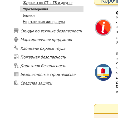
Журналы по ОТ и ТБ и другие
Удостоверения
У
Бланки
М
Нормативная литература
к
н
Стенды по технике безопасности
г
к
Маркировочная продукция
В
Кабинеты охраны труда
В
Пожарная безопасность
п
к
Дорожная безопасность
в
к
Безопасность в строительстве
у
у
Средства защиты
Т
т