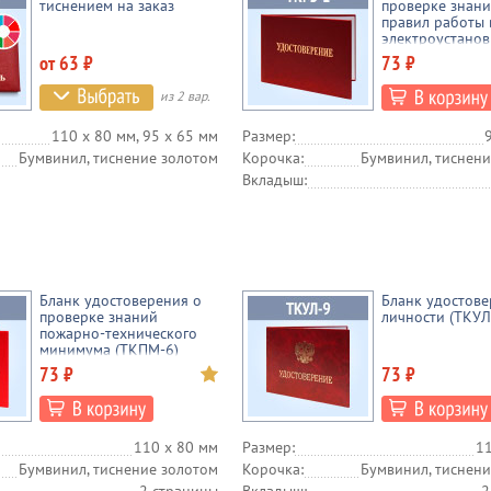
тиснением на заказ
проверке знани
правил работы 
электроустанов
(новый образе
от 63 ₽
73 ₽
года) (ТКРЭ-1)
из 2 вар.
110 х 80 мм, 95 х 65 мм
Размер:
Бумвинил, тиснение золотом
Корочка:
Бумвинил, тиснени
Вкладыш:
Бланк удостоверения о
Бланк удостов
проверке знаний
личности (ТКУЛ
пожарно-технического
минимума (ТКПМ-6)
73 ₽
73 ₽
110 х 80 мм
Размер:
11
Бумвинил, тиснение золотом
Корочка:
Бумвинил, тиснени