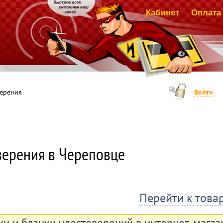
Кабинет
Оплата 
верения
Войти
верения в Череповце
Перейти к това
ки и бланки удостоверений в интернет-магаз