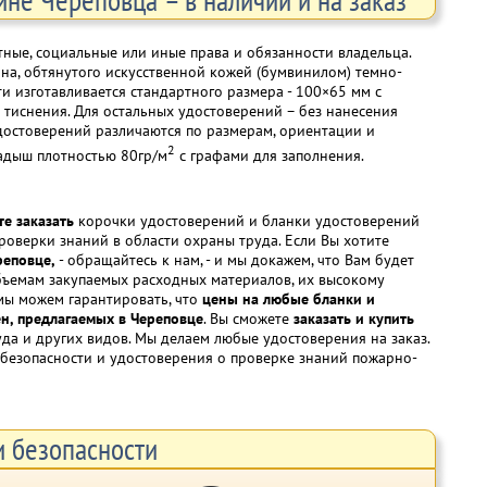
тные, социальные или иные права и обязанности владельца.
на, обтянутого искусственной кожей (бумвинилом) темно-
ти изготавливается стандартного размера - 100×65 мм с
тиснения. Для остальных удостоверений – без нанесения
достоверений различаются по размерам, ориентации и
2
ладыш плотностью 80гр/м
с графами для заполнения.
те заказать
корочки удостоверений и бланки удостоверений
роверки знаний в области охраны труда. Если Вы хотите
реповце,
- обращайтесь к нам, - и мы докажем, что Вам будет
бъемам закупаемых расходных материалов, их высокому
 мы можем гарантировать, что
цены на любые бланки и
н, предлагаемых в Череповце
. Вы сможете
заказать и купить
уда и других видов. Мы делаем любые удостоверения на заказ.
безопасности и удостоверения о проверке знаний пожарно-
и безопасности