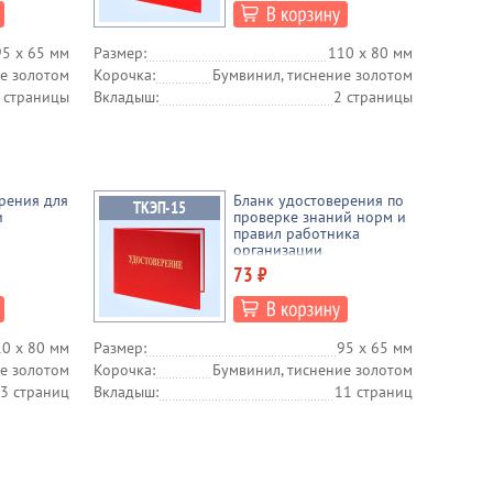
95 х 65 мм
Размер:
110 х 80 мм
е золотом
Корочка:
Бумвинил, тиснение золотом
 страницы
Вкладыш:
2 страницы
рения для
Бланк удостоверения по
и
проверке знаний норм и
правил работника
организации
электроэнергетики
73 ₽
(ТКЭП-15)
0 х 80 мм
Размер:
95 х 65 мм
е золотом
Корочка:
Бумвинил, тиснение золотом
3 страниц
Вкладыш:
11 страниц