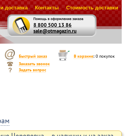
и доставка
Контакты
Стоимость доставки
8 800 500 13 86
sale@otmagazin.ru
Быстрый заказ
В корзине
:
0
покупок
Заказать звонок
Задать вопрос
рам
ине Череповца – в наличии и на заказ