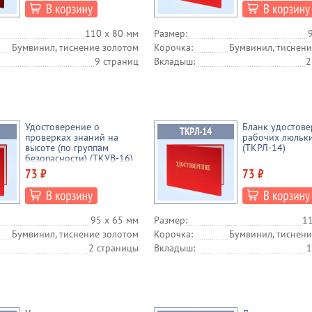
110 х 80 мм
Размер:
Бумвинил, тиснение золотом
Корочка:
Бумвинил, тиснени
9 страниц
Вкладыш:
2
Удостоверение о
Бланк удостове
проверках знаний на
рабочих люльк
высоте (по группам
(ТКРЛ-14)
безопасности) (ТКУВ-16)
73 ₽
73 ₽
95 х 65 мм
Размер:
11
Бумвинил, тиснение золотом
Корочка:
Бумвинил, тиснени
2 страницы
Вкладыш:
1