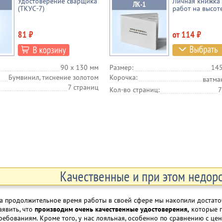
Удостоверение сварщика
Личная книжка 
(ТКУС-7)
работ на высоте
81 ₽
от 114 ₽
90 х 130 мм
Размер:
145
Бумвинил, тиснение золотом
Корочка:
ватма
7 страниц
Кол-во страниц:
7
Качественные и при этом недор
а продолжительное время работы в своей сфере мы накопили достаточ
аявить, что
производим очень качественные удостоверения,
которые п
ребованиям. Кроме того, у нас лояльная, особенно по сравнению с ц