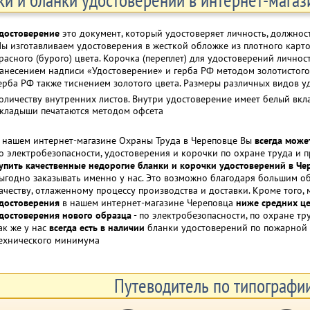
достоверение
это документ, который удостоверяет личность, должнос
ы изготавливаем удостоверения в жесткой обложке из плотного карто
расного (бурого) цвета. Корочка (переплет) для удостоверений личнос
анесением надписи «Удостоверение» и герба РФ методом золотистого 
ерба РФ также тиснением золотого цвета. Размеры различных видов у
оличеству внутренних листов. Внутри удостоверение имеет белый вк
кладыши печатаются методом офсета
 нашем интернет-магазине Охраны Труда в Череповце Вы
всегда може
о электробезопасности, удостоверения и корочки по охране труда и п
упить качественные недорогие бланки и корочки удостоверений в Че
ыгодно заказывать именно у нас. Это возможно благодаря большим о
ачеству, отлаженному процессу производства и доставки. Кроме того,
достоверения
в нашем интернет-магазине Череповца
ниже средних це
достоверения нового образца
- по электробезопасности, по охране тр
ак же у нас
всегда есть в наличии
бланки удостоверений по пожарной 
ехнического минимума
Путеводитель по типографи