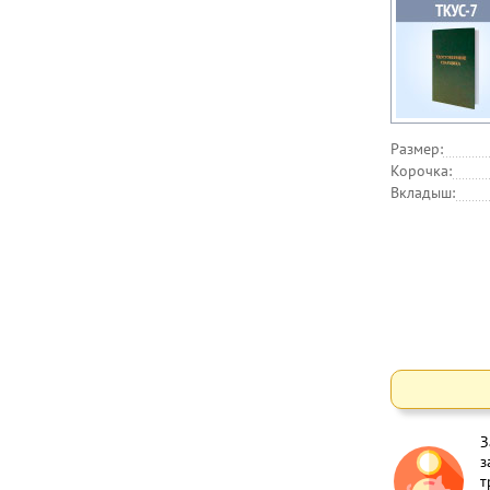
Размер:
Корочка:
Вкладыш:
З
з
т