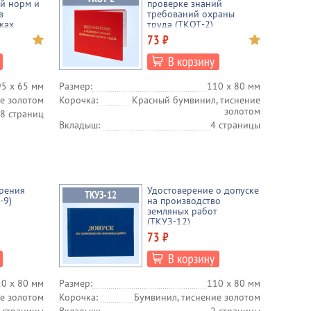
й норм и
проверке знаний
в
требований охраны
ках
труда (ТКОТ-2)
ц 2021
73 ₽
95 х 65 мм
Размер:
110 х 80 мм
е золотом
Корочка:
Красный бумвинил, тиснение
золотом
8 страниц
Вкладыш:
4 страницы
ерения
Удостоверение о допуске
-9)
на производство
земляных работ
(ТКУЗ-12)
73 ₽
0 х 80 мм
Размер:
110 х 80 мм
е золотом
Корочка:
Бумвинил, тиснение золотом