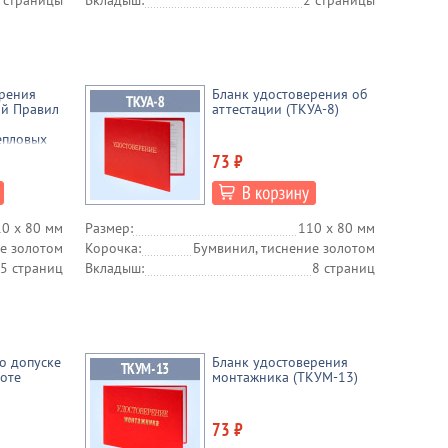
 страницы
Вкладыш:
2 страницы
ерения
Бланк удостоверения об
ий Правил
аттестации (ТКУА-8)
епловых
к и
73 ₽
ри
ющих
0 х 80 мм
Размер:
110 х 80 мм
пловых
елей
е золотом
Корочка:
Бумвинил, тиснение золотом
5 страниц
Вкладыш:
8 страниц
о допуске
Бланк удостоверения
соте
монтажника (ТКУМ-13)
73 ₽