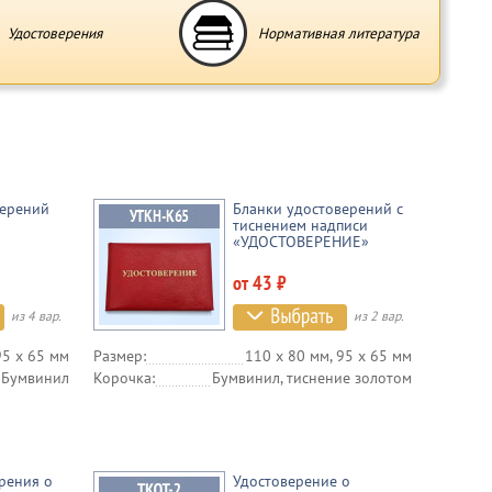
Удостоверения
Нормативная литература
верений
Бланки удостоверений с
тиснением надписи
«УДОСТОВЕРЕНИЕ»
от 43 ₽
из 4 вар.
из 2 вар.
95 х 65 мм
Размер:
110 х 80 мм, 95 х 65 мм
Бумвинил
Корочка:
Бумвинил, тиснение золотом
рения о
Удостоверение о