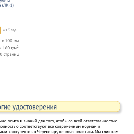
учета
 (ЛК-1)
из 3 вар.
 х 100 мм
2
н 160 г/м
0 страниц
огие удостоверения
но опыта и знаний для того, чтобы со всей ответственностью
олностью соответствуют все современным нормам и
енами конкурентов в Череповце, ценовая политика. Мы слишком