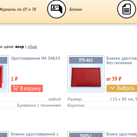
Журналы по ОТ и ТБ
Бланки
по цене:
возр
|
убыв
Удостоверение НА ЗАКАЗ
Бланки удосто
без тиснения
1 ₽
от 39 ₽
любой
Размер:
110 х 80 мм, 
Бумвинил с тиснением
Корочка:
Бланки удостоверений с
Бланк удостове