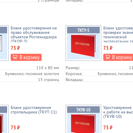
2 страницы
Вкладыш:
2
Бланк удостоверения на
Бланк удостов
право обслуживания
проверки знан
объектов Ростехнадзора
технической
(ТКОР-3)
эксплуатации т
энергоустаново
73 ₽
73 ₽
правил техники
безопасности п
эксплуатации
теплопотребля
110 х 80 мм
Размер:
11
установок и те
сетей потребит
Бумвинил, тиснение золотом
Корочка:
Бумвинил, тиснени
(ТКТУ-5)
13 страниц
Вкладыш:
Бланк удостоверения
Удостоверение 
стропальщика (ТКУТ-11)
к работе на вы
(ТКУВ-10)
73 ₽
73 ₽