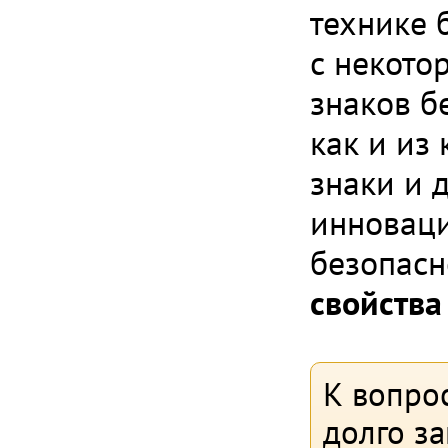
технике б
с некото
знаков б
как и из
знаки и 
инноваци
безопас
свойства
К вопрос
долго з