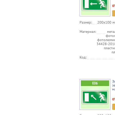
о
Размер:
200х100 м
Материал:
мета
фото
фотолюмин
34428-201
пласт
п
Код:
З
э
н
о