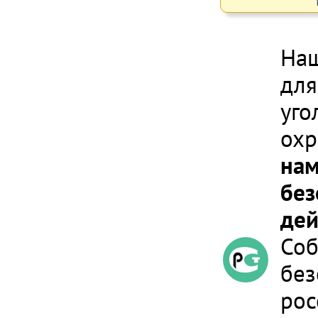
Наш
для
уго
охр
нам
без
дей
Соб
без
рос