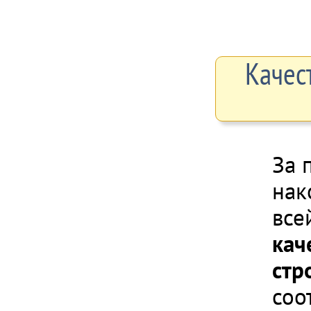
Качес
За 
нак
все
кач
стр
соо