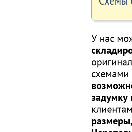
Схемы 
У нас мо
складиро
оригинал
схемами 
возможно
задумку 
клиента
размеры,