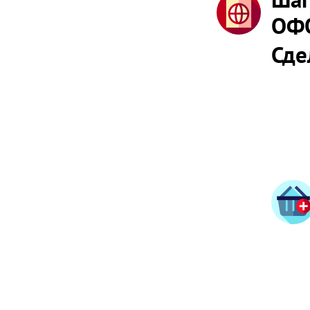
ОФ
Сде