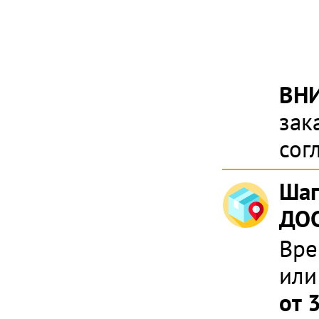
ВН
зак
сог
Шаг
ДОС
Вре
или
от 