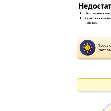
Недостат
✦
Необходима мета
✦
Качественное на
навыков
Любые с
(фотолю