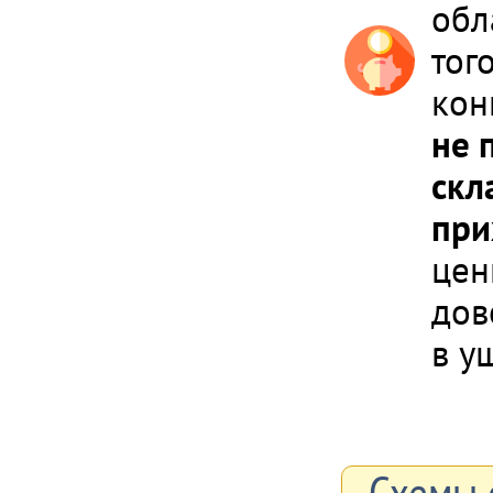
обл
тог
кон
не 
скл
при
цен
дов
в у