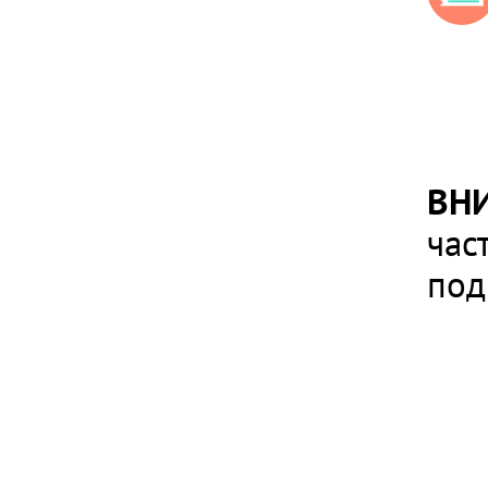
ВН
час
под