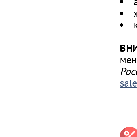
ВН
мен
Рос
sal