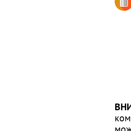
ВН
ком
мож