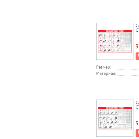
С
С
3
Размер:
Материал:
С
С
3