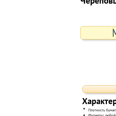
Черепов
Характер
✦
Плотность бумаг
✦
Форматы: любой 