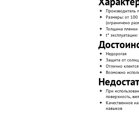
Характер
✦
Производитель п
✦
Размеры: от 100
(ограничено раз
✦
Толщина пленки 
✦
t° эксплуатации:
Достоинс
✦
Недорогая
✦
Защита от солнц
✦
Отлично клеится
✦
Возможно исполь
Недостат
✦
При использован
поверхность, же
✦
Качественное на
навыков