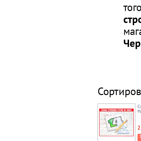
тог
стр
маг
Чер
Сортиров
С
Н
2