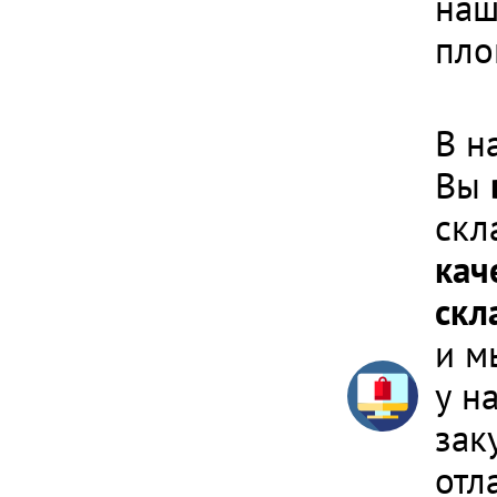
наш
пло
В н
Вы
скл
кач
скл
и м
у н
зак
отл